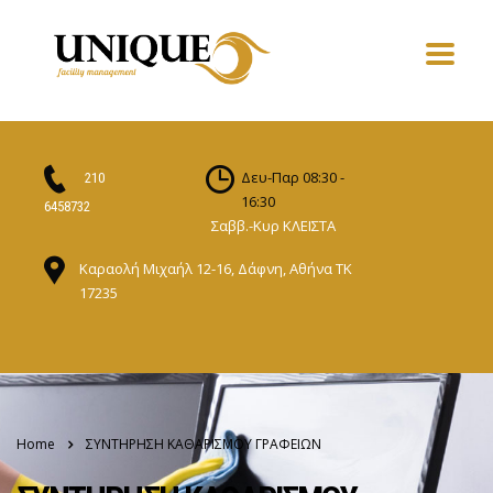
Δευ-Παρ 08:30 -
210
16:30
6458732
Σαββ.-Κυρ ΚΛΕΙΣΤΑ
Καραολή Μιχαήλ 12-16, Δάφνη, Αθήνα ΤΚ
17235
Home
ΣΥΝΤΗΡΗΣΗ ΚΑΘΑΡΙΣΜΟΥ ΓΡΑΦΕΙΩΝ